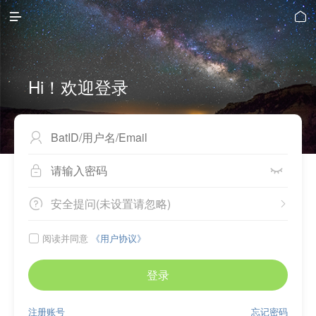


Hi！欢迎登录



安全提问(未设置请忽略)


阅读并同意
《用户协议》

登录
注册账号
忘记密码