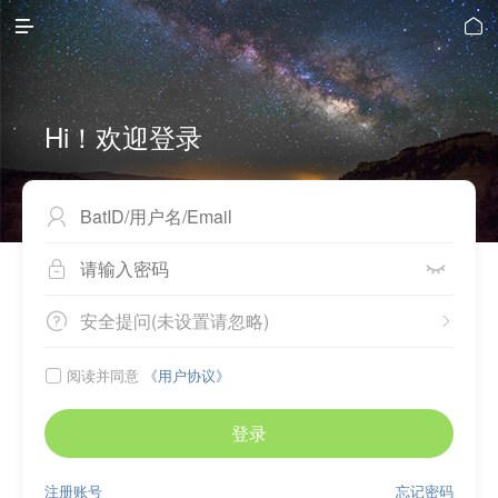


Hi！欢迎登录



安全提问(未设置请忽略)


阅读并同意
《用户协议》

登录
注册账号
忘记密码