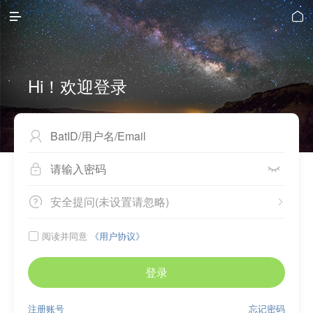


Hi！欢迎登录



安全提问(未设置请忽略)


阅读并同意
《用户协议》

登录
注册账号
忘记密码