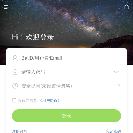


Hi！欢迎登录



安全提问(未设置请忽略)


阅读并同意
《用户协议》

登录
注册账号
忘记密码