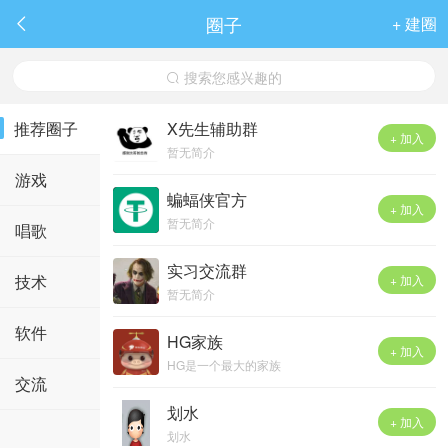
圈子
+ 建圈

搜索您感兴趣的

推荐圈子
X先生辅助群
+ 加入
暂无简介
游戏
蝙蝠侠官方
+ 加入
暂无简介
唱歌
实习交流群
技术
+ 加入
暂无简介
软件
HG家族
+ 加入
HG是一个最大的家族
交流
划水
+ 加入
划水